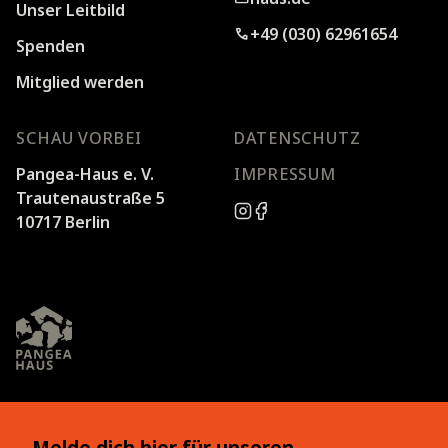
Unser Leitbild
+49 (030) 62961654
phone
Spenden
Mitglied werden
SCHAU VORBEI
DATENSCHUTZ
Pangea-Haus e. V.
IMPRESSUM
Trautenaustraße 5
10717 Berlin
Melde dich hier für unseren