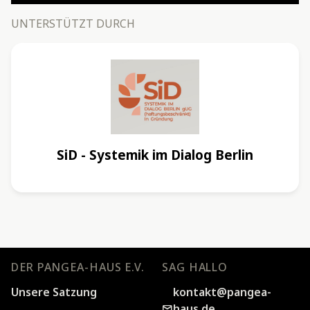
UNTERSTÜTZT DURCH
SiD - Systemik im Dialog Berlin
DER PANGEA-HAUS E.V.
SAG HALLO
Unsere Satzung
kontakt@pangea-
haus.de
mail