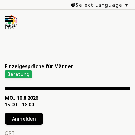
Select Language
Kalender
News
Organisationen
Angebote
Einzelgespräche für Männer
Projekte
Beratung
Pangea-Haus e.V.
Spenden
MO., 10.8.2026
15:00 – 18:00
Anmelden
ORT