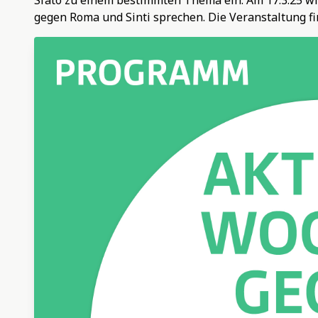
Sfato zu einem bestimmten Thema ein. Am 17.3.25 wi
gegen Roma und Sinti sprechen. Die Veranstaltung fi